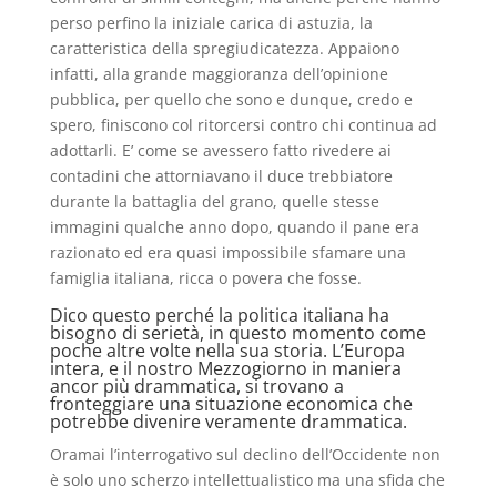
perso perfino la iniziale carica di astuzia, la
caratteristica della spregiudicatezza. Appaiono
infatti, alla grande maggioranza dell’opinione
pubblica, per quello che sono e dunque, credo e
spero, finiscono col ritorcersi contro chi continua ad
adottarli. E’ come se avessero fatto rivedere ai
contadini che attorniavano il duce trebbiatore
durante la battaglia del grano, quelle stesse
immagini qualche anno dopo, quando il pane era
razionato ed era quasi impossibile sfamare una
famiglia italiana, ricca o povera che fosse.
Dico questo perché la politica italiana ha
bisogno di serietà, in questo momento come
poche altre volte nella sua storia. L’Europa
intera, e il nostro Mezzogiorno in maniera
ancor più drammatica, si trovano a
fronteggiare una situazione economica che
potrebbe divenire veramente drammatica.
Oramai l’interrogativo sul declino dell’Occidente non
è solo uno scherzo intellettualistico ma una sfida che