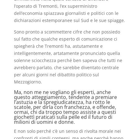
l’operato di Tremonti, l’ex superministro
dell’economia spiazzava giornalisti e politici con le
dichiarazioni estemporanee sul Sud e le sue spiagge.
Sono pronto a scommettere cifre che non possiedo
sul fatto che qualche esperto di comunicazione ci
spiegherà che Tremonti ha, astutamente e
intelligentemente, artatamente pronunciato quella
solenne sciocchezza perché ben sapeva che tutti ne
avrebbero parlato, che sarebbe diventato centrale
per alcuni giorni nel dibattito politico sul
Mezzogiorno.
Ma, non me ne vogliano gli esperti, anche
questo atteggiamento, tendente a premiare
l’astuzia e la spregiudicatezza, ha rotto le
scatole, per dirla con franchezza, e offende,
ormai, chi da troppo tempo assiste a questi
giochettì praticati sulla pelle ed il futuro di
milioni di uomini e donne.
E non solo perché c’è un senso di rivolta morale nei
confronti di simili contegni, ma anche perché hanno