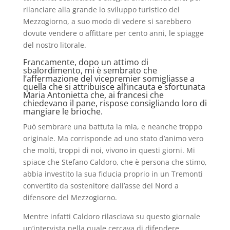
rilanciare alla grande lo sviluppo turistico del
Mezzogiorno, a suo modo di vedere si sarebbero
dovute vendere o affittare per cento anni, le spiagge
del nostro litorale.
Francamente, dopo un attimo di
sbalordimento, mi è sembrato che
l’affermazione del vicepremier somigliasse a
quella che si attribuisce all’incauta e sfortunata
Maria Antonietta che, ai francesi che
chiedevano il pane, rispose consigliando loro di
mangiare le brioche.
Può sembrare una battuta la mia, e neanche troppo
originale. Ma corrisponde ad uno stato d’animo vero
che molti, troppi di noi, vivono in questi giorni. Mi
spiace che Stefano Caldoro, che è persona che stimo,
abbia investito la sua fiducia proprio in un Tremonti
convertito da sostenitore dall’asse del Nord a
difensore del Mezzogiorno.
Mentre infatti Caldoro rilasciava su questo giornale
un’intervista nella quale cercava di difendere