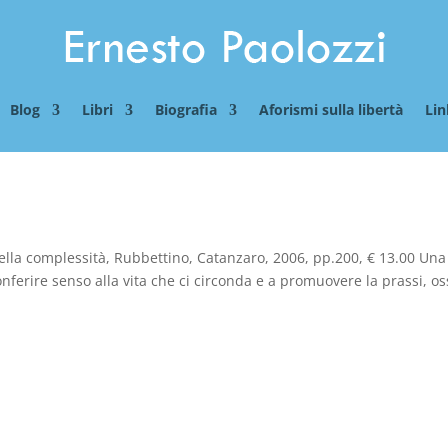
Blog
Libri
Biografia
Aforismi sulla libertà
Lin
ella complessità, Rubbettino, Catanzaro, 2006, pp.200, € 13.00 Una
onferire senso alla vita che ci circonda e a promuovere la prassi, os