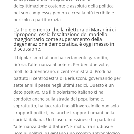
delegittimazione costante e assoluta della politica
nel suo complesso, genera e crea la più terribile e
pericolosa partitocrazia.
L’altro elemento che la rilettura di Maranini ci
ripropone, ossia l’esaltazione del modello
maggioritario come superamento della
degenerazione democratica, è oggi messo in
discussione.
Il bipolarismo italiano ha certamente garantito,
fin’ora, l’alternanza al potere. Per ben due volte,
molti lo dimenticano, il centrosinistra di Prodi ha
battuto il centrodestra di Berlusconi, governando per
sette anni il paese negli ultimi sedici. Questo è un
dato positivo. Ma il bipolarismo italiano ci ha
condotto anche sulla strada del populismo e,
soprattutto, ha lacerato fino all’inverosimile non solo
i rapporti politici, ma anche i rapporti umani nella
società italiana. Un filosofo messinese ha parlato di
“alternanza delle dittature”. E molti, fra studiosi e
uomini politici, paventano uno scontro antropologico