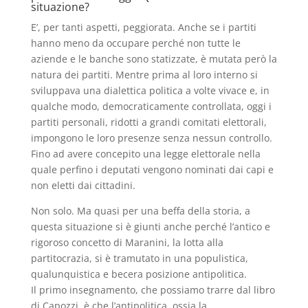
situazione?
E’, per tanti aspetti, peggiorata. Anche se i partiti
hanno meno da occupare perché non tutte le
aziende e le banche sono statizzate, è mutata però la
natura dei partiti. Mentre prima al loro interno si
sviluppava una dialettica politica a volte vivace e, in
qualche modo, democraticamente controllata, oggi i
partiti personali, ridotti a grandi comitati elettorali,
impongono le loro presenze senza nessun controllo.
Fino ad avere concepito una legge elettorale nella
quale perfino i deputati vengono nominati dai capi e
non eletti dai cittadini.
Non solo. Ma quasi per una beffa della storia, a
questa situazione si è giunti anche perché l’antico e
rigoroso concetto di Maranini, la lotta alla
partitocrazia, si è tramutato in una populistica,
qualunquistica e becera posizione antipolitica.
Il primo insegnamento, che possiamo trarre dal libro
di Capozzi, è che l’antipolitica, ossia la