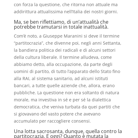
con forza la questione, che ritorna non attuale ma
addirittura attualissima nell’Italia dei nostri giorni.
Ma, se ben riflettiamo, di un’attualità che
potrebbe tramutarsi in totale inattualità.
Com’è noto, a Giuseppe Maranini si deve il termine
“partitocrazia”, che divenne poi, negli anni Settanta,
la bandiera politica dei radicali e di alcuni settori
della cultura liberale. Il termine alludeva, come
abbiamo detto, alla occupazione, da parte degli
uomini di partito, di tutto l’apparato dello Stato fino
alla RAI, al sistema sanitario, ad alcuni istituti
bancari, a tutte quelle aziende che, allora, erano
pubbliche. La questione non era soltanto di natura
morale, ma investiva in sé e per sé la dialettica
democratica, che veniva turbata da quei partiti che
si giovavano del vasto potere che avevano
accumulato per raccogliere consensi.
Una lotta sacrosanta, dunque, quella contro la
partitocrazia. E oggi? Quanto è mutata la